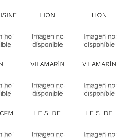
ISINE
LION
LION
D
SERVICES
SERVICES
ONOMY
ADDRESS 1
ADDRESS 2ND
N
VILAMARÍN
VILAMARÍN
ES IN
KITCHEN
CUISINE PCI
ATION
D
 CFM
I.E.S. DE
I.E.S. DE
URNO
PRAVIA
TAPIA
 Y...