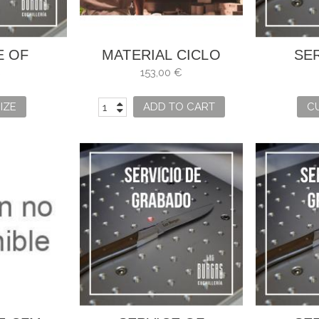
E OF
MATERIAL CICLO
SE
ING
PANADERÍA,REPOSTERÍA
EN
€
153,00 €
Y CONFITERÍA
IZE
ADD TO CART
C