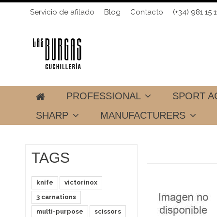
Servicio de afilado
Blog
Contacto
(+34) 981 15 1
PROFESSIONAL
SPORT A
SHARP
MANUFACTURERS
TAGS
knife
victorinox
3 carnations
multi-purpose
scissors