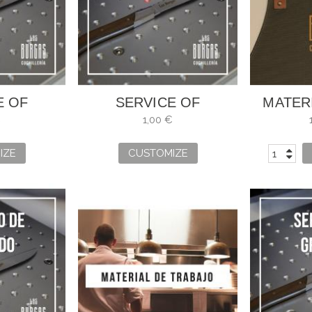
E OF
SERVICE OF
MATER
ING
ENGRAVING
COCIN
€
1,00 €
IZE
CUSTOMIZE