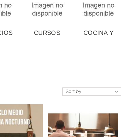
Y...
CIOS
CURSOS
COCINA Y
UÑA
COCINA
GASTRONOMÍA
SANTIAGO
LLANES