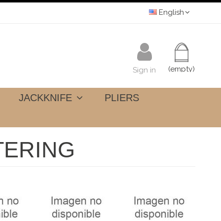
English
(empty)
Sign in
JACKKNIFE
PLIERS
TERING