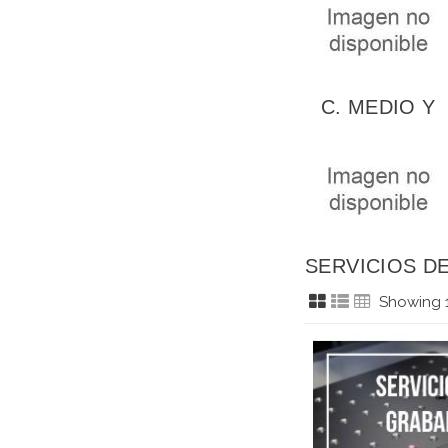
C. MEDIO Y
ZM COCINA
Y...
SERVICIOS D
RESTAURACI
Showing 1
LLANES