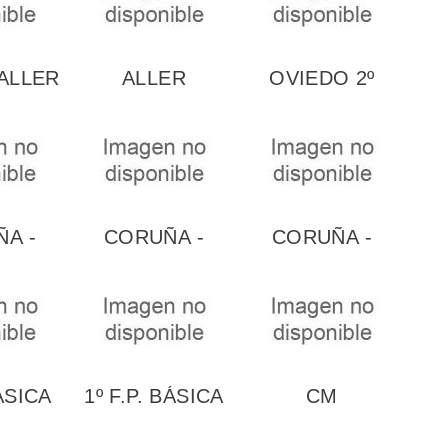
ALLER
ALLER
OVIEDO 2º
SERVICIOS
COCINA
BÁSICA
A -
CORUÑA -
CORUÑA -
RÍA,
COCINA Y
CURSO DE
ERÍA
GASTRONOMÍA...
COCINA
.
ÁSICA
1º F.P. BÁSICA
CM
A Y
COCINA Y...
SERVICIOS EN
RACIÓN
RESTAURACIÓN