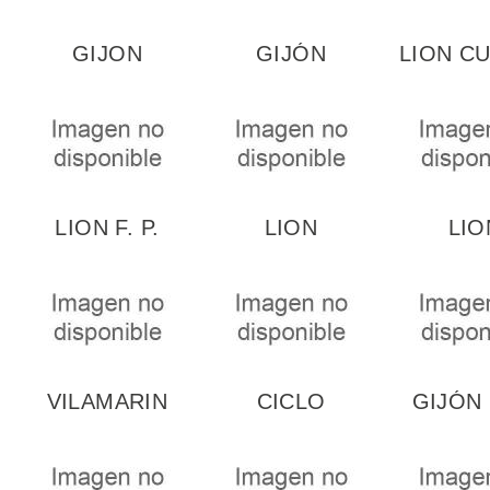
GIJON
GIJÓN
LION CU
BAKERY
SERVICES
AN
Y
GASTR
LION F. P.
LION
LIO
BASIC
SERVICES IN
SERVIC
SERVICES
RESTORATION
RESTOR
2ND
1
2N
VILAMARIN
CICLO
GIJÓN
ASTELERÍA
SERVICIOS
COCINA Y
NOCT
DIRCO
COCINA
ASTOGA