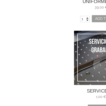
UNIFORM
COCINA NOC
39,00 
GASTRO
ADD T
SERVIC
ENGRAV
1,00 