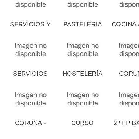
SERVICIOS Y
PASTELERIA
COCINA 
COCINA
PALENCIA
PALENCIA
SERVICIOS
HOSTELERÍA
CORUÑ
OVIEDO
PONTEDEUME
PANADE
A
PASTEL
Y..
CORUÑA -
CURSO
2º FP B
CICLO MEDIO
HOSTELERÍA
COCIN
SERVICIOS...
PONTEDEUME
RESTAU