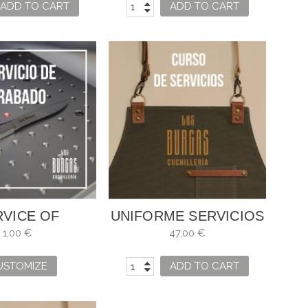
ADD TO CART
ADD TO CART
RVICE OF
UNIFORME SERVICIOS
GRAVING
ALLER
1,00 €
47,00 €
USTOMIZE
ADD TO CART