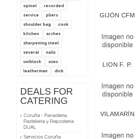
opinel
recorded
GIJÓN CFM
service
pliers
CUISINE AND
shoulder bag
cook
GASTRONOM
kitchen
arches
sharpening steel
several
nails
uniblock
uses
LION F. P.
BASIC
leatherman
dick
KITCHEN 1
DEALS FOR
CATERING
VILAMARÍN
Coruña - Panadería,
PANADERÍA,P
Pastelería y Repostería
Y...
DUAL
Servicios Coruña