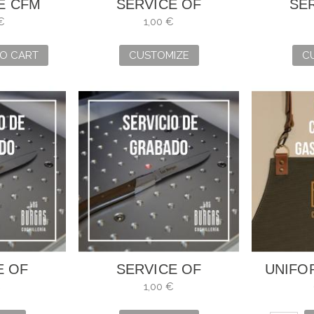
E CFM
SERVICE OF
SE
TURNO Y
ENGRAVING
EN
€
1,00 €
NOMÍA
O CART
CUSTOMIZE
C
E OF
SERVICE OF
UNIFO
ING
ENGRAVING
BÁSIC
€
1,00 €
(FB1