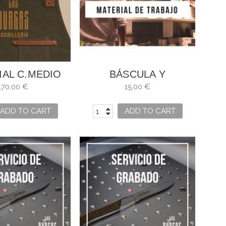
IAL C.MEDIO
BÁSCULA Y
A NOCTURNO
TERMÓMETRO
170,00 €
15,00 €
COCINA VILAMARIN
ADD TO CART
ADD TO CART