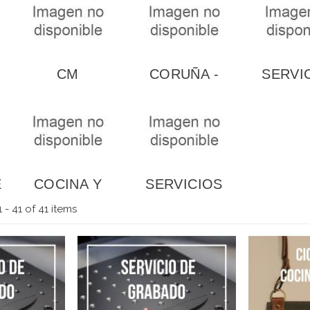
CM
CORUÑA -
SERVI
PANADERÍA,
PANADERÍA,
COR
CONFITERÍA
PASTELERÍA
Y...
Y...
E
COCINA Y
SERVICIOS
ON
GASTRONOMÍA
ARTEIXO
 - 41 of 41 items
ARTEIXO