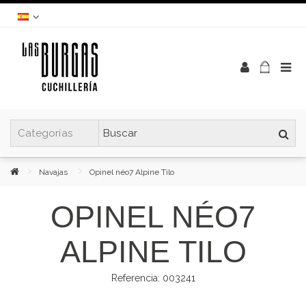
Navajas
Opinel néo7 Alpine Tilo
OPINEL NÉO7
ALPINE TILO
Referencia:
003241