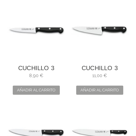
CUCHILLO 3
CUCHILLO 3
CLAVELES
CLAVELES
8,90 €
11,00 €
MONDADOR
CEBOLLERO
UNIBLOCK. HOJA:
UNIBLOCK. HOJA:
AÑADIR AL CARRITO
AÑADIR AL CARRITO
10 CM
13 CM