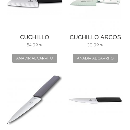
CUCHILLO
CUCHILLO ARCOS
VICTORINOX
RIVIERA BLANC
54,90 €
39,90 €
SANTOKU SWISS
SANTOKU
MODERN
ALVEOLADO
AÑADIR AL CARRITO
AÑADIR AL CARRITO