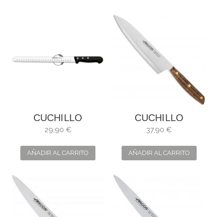
CUCHILLO
CUCHILLO
SALMÓN
COCINERO
29,90 €
37,90 €
UNIVERSAL
NÓRDIKA
AÑADIR AL CARRITO
AÑADIR AL CARRITO