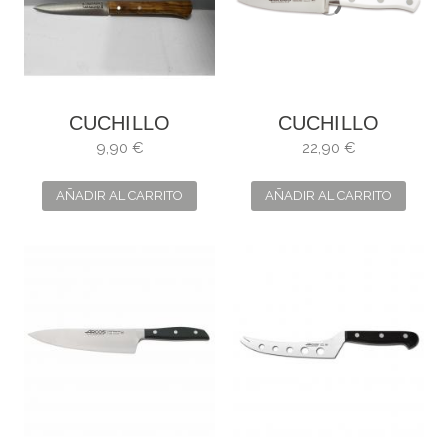
CUCHILLO
CUCHILLO
PATATERO ACERO
MONDADOR.
9,90 €
22,90 €
INOXIDABLE DE
HOJA: 10 CM
TARAMUNDI
AÑADIR AL CARRITO
AÑADIR AL CARRITO