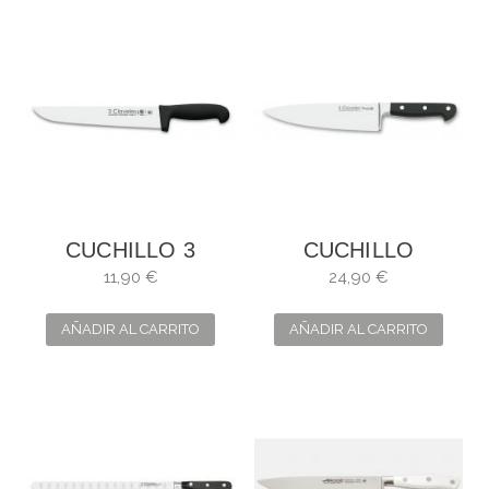
CUCHILLO 3
CUCHILLO
CLAVELES DE
BAVARIA. HOJA: 25
11,90 €
24,90 €
CARNICERO
CM
(ESTRECHO).
AÑADIR AL CARRITO
AÑADIR AL CARRITO
HOJA: 18 CM