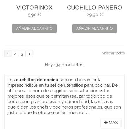
VICTORINOX
CUCHILLO PANERO
CUCHILLO SWISS
ARCOS 20CM
5,90 €
29,90 €
CLASSIC
SERIE NÓRDIKA
AÑADIR AL CARRITO
AÑADIR AL CARRITO
Mostrar todos
1
2
3
Hay 134 productos.
Los
cuchillos de cocina
son una herramienta
imprescindible en tu set de utensilios para cocinar. De
ahí que a la hora de elegirlos solo selecciones los
mejores: esos que te permitan realizar todo tipo de
cortes con gran precisión y comodidad, las mismas
que piden los chefs y cocineros profesionales, que son
justo lo que te ofrecemos en nuestro c...
MÁS