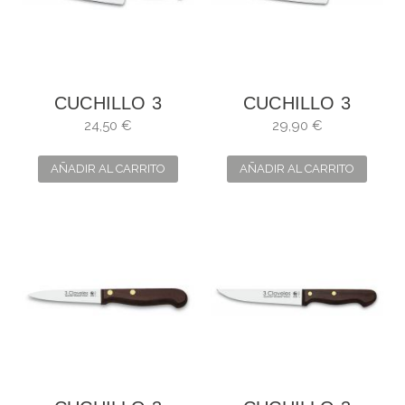
CUCHILLO 3
CUCHILLO 3
CLAVELES
CLAVELES
24,50 €
29,90 €
CEBOLLERO
CEBOLLERO
UNIBLOCK. HOJA:
UNIBLOCK. HOJA:
AÑADIR AL CARRITO
AÑADIR AL CARRITO
25 CM
30 CM