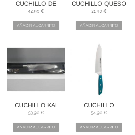
CUCHILLO DE
CUCHILLO QUESO
COCINERO
ARCOS
42,90 €
21,90 €
MANHATTAN.
HOJA: 21 CM
AÑADIR AL CARRITO
AÑADIR AL CARRITO
CUCHILLO KAI
CUCHILLO
WASABI
BROOKLYN
53,90 €
54,90 €
ROCKING
SANTOKU ARCOS
AÑADIR AL CARRITO
AÑADIR AL CARRITO