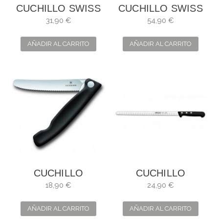
CUCHILLO SWISS
CUCHILLO SWISS
MODERN PARA
MODERN
31,90 €
54,90 €
TRINCHAR
AÑADIR AL CARRITO
AÑADIR AL CARRITO
CUCHILLO
CUCHILLO
PLEGABLE PARA
SALMÓN
18,90 €
24,90 €
VERDURAS
UNIVERSAL ARCOS
AÑADIR AL CARRITO
AÑADIR AL CARRITO