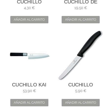
CUCHILLO
CUCHILLO DE
VICTORINOX DE
PANADERO DE
4,30 €
19,50 €
SIERRA
TOLEDO
AÑADIR AL CARRITO
AÑADIR AL CARRITO
CUCHILLO KAI
CUCHILLO
SANTOKU. HOJA:
VICTORINOX DE
53,90 €
5,90 €
16,5 CM
SIERRA Y BORDE
ONDULADO CON
AÑADIR AL CARRITO
AÑADIR AL CARRITO
UN...