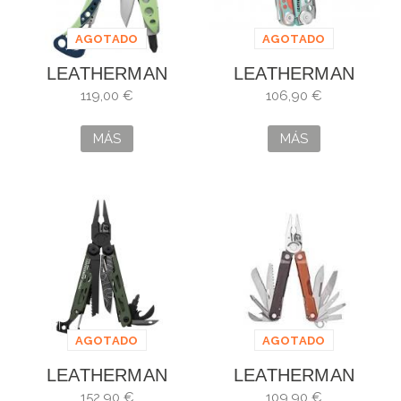
AGOTADO
AGOTADO
LEATHERMAN
LEATHERMAN
SKELETOOL CX
SKELETOOL CX
119,00 €
106,90 €
VERDANT 833123
PARADISE
AZUL/CORAL
MÁS
MÁS
833135
AGOTADO
AGOTADO
LEATHERMAN
LEATHERMAN
SIGNAL VERDE
REBAR BURNT
152,90 €
109,90 €