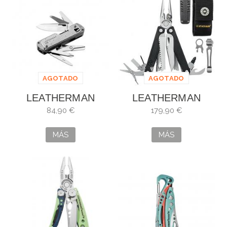
AGOTADO
AGOTADO
LEATHERMAN
LEATHERMAN
FREE T4
CHARGE+ PLUS
84,90 €
179,90 €
NEGRO
MÁS
MÁS