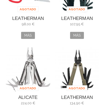
AGOTADO
AGOTADO
LEATHERMAN
LEATHERMAN
RAPTOR COLOR
SUPER TOOL 300
98,00 €
107,95 €
ROJO
BLACK
MÁS
MÁS
AGOTADO
AGOTADO
ALICATE
LEATHERMAN
MULTIUSOS
SUPER TOOL 300
224,00 €
134,90 €