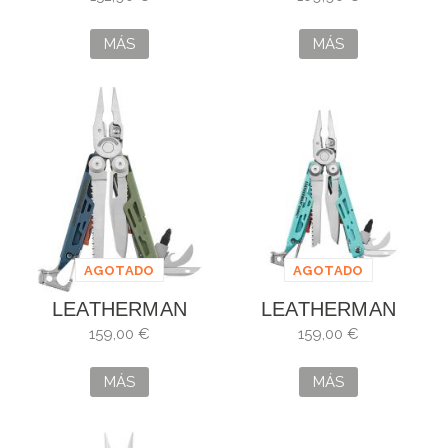
SIENNA 833313
MÁS
MÁS
AGOTADO
AGOTADO
LEATHERMAN
LEATHERMAN
SIGNAL
SIGNAL
159,00 €
159,00 €
TUNDRASCAPE
AGUAMARINA /
833319
PLATA
MÁS
MÁS