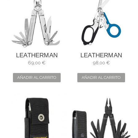
LEATHERMAN
LEATHERMAN
BOND
RAPTOR AZUL Y
69,00 €
98,00 €
NEGRA
AÑADIR AL CARRITO
AÑADIR AL CARRITO