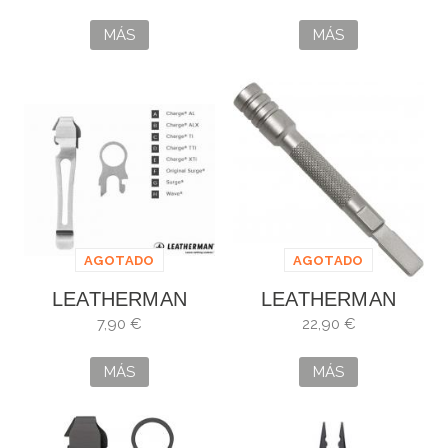
COYOTE
MÁS
MÁS
AGOTADO
AGOTADO
LEATHERMAN
LEATHERMAN
POCKET CLIP &
SOPORTE DE
7,90 €
22,90 €
LANYARD
PUNTAS
EXTENSIÓN
MÁS
MÁS