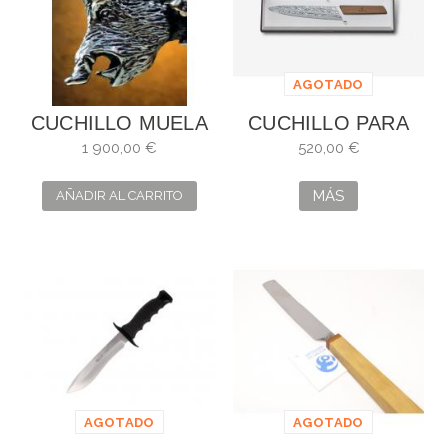
AGOTADO
CUCHILLO MUELA
CUCHILLO PARA
AGARRE-LUJO EN
TRINCHAR
1 900,00 €
520,00 €
ORO Y PLATA
DAMAST SWISS
LIMITADO 2025
MODERN
MÁS
AÑADIR AL CARRITO
VICTORINOX
AGOTADO
AGOTADO