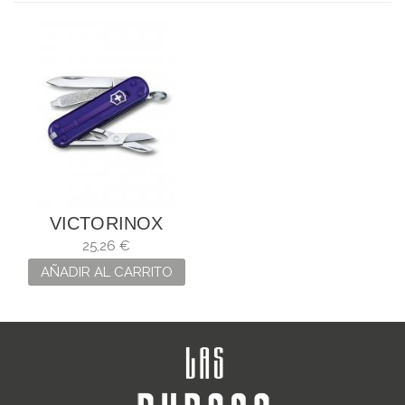
VICTORINOX
CLASSIC SD
25,26 €
"PERSIAN INDIGO"
AÑADIR AL CARRITO