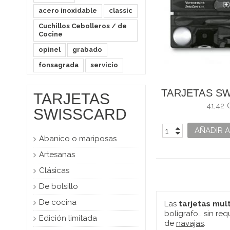
acero inoxidable
classic
Cuchillos Cebolleros / de
Cocine
opinel
grabado
fonsagrada
servicio
TARJETAS S
TARJETAS
LITE NEGRA 
41,42 
SWISSCARD
AÑADIR A
Abanico o mariposas
Artesanas
Clásicas
De bolsillo
De cocina
Las
tarjetas mul
bolígrafo… sin re
Edición limitada
de
navajas
.