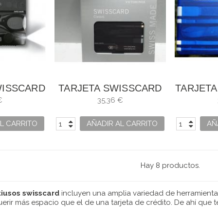
WISSCARD
TARJETA SWISSCARD
TARJET
0.7333.T3
CLASSIC NEGRA
CLA
€
35,36 €
0.7133.T3
L CARRITO
AÑADIR AL CARRITO
AÑ
Hay 8 productos.
tiusos swisscard
incluyen una amplia variedad de herramientas,
querir más espacio que el de una tarjeta de crédito. De ahí que