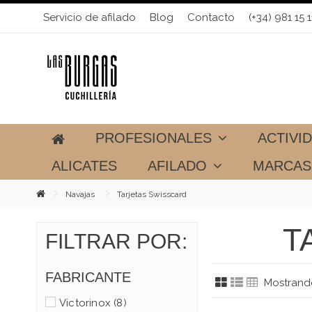
Servicio de afilado
Blog
Contacto
(+34) 981 15 1
PROFESIONALES
ACTIVI
ALICATES
AFILADO
MARCA
Navajas
Tarjetas Swisscard
T
FILTRAR POR:
FABRICANTE
Mostrando
Victorinox
(8)