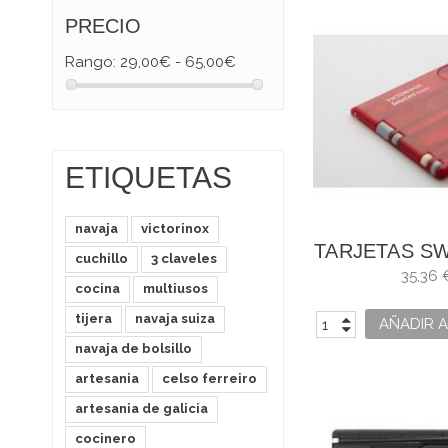
PRECIO
Rango:
29,00€ - 65,00€
ETIQUETAS
navaja
victorinox
TARJETAS S
cuchillo
3 claveles
CLASSIC
35,36 
cocina
multiusos
0.7100
tijera
navaja suiza
AÑADIR A
navaja de bolsillo
artesania
celso ferreiro
artesania de galicia
cocinero