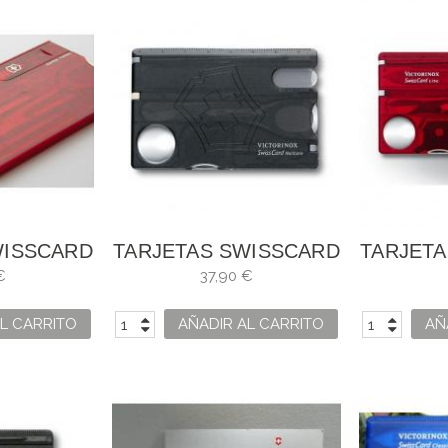
WISSCARD
TARJETAS SWISSCARD
TARJET
 ROJA
NAILCARE 0.7240T.3
LITE R
€
37,90 €
.T
L CARRITO
AÑADIR AL CARRITO
AÑ