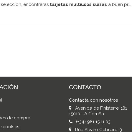
 selección, encontrarás
tarjetas multiusos suizas
a buen pr...
ACIÓN
CONTACTO
al
Contacta con nosotros
Avenida de Finisterre, 181
15010 - A Coruña
nes de compra
(+34) 981 15 11 03
de cookies
Rúa Álvaro Cebreiro, 3