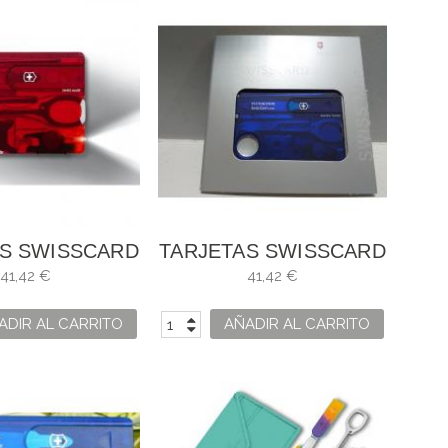
AS SWISSCARD
TARJETAS SWISSCARD
OJA 0.7300.T
LITE AZÚL 0.7322.T2
41,42 €
41,42 €
ADIR AL CARRITO
AÑADIR AL CARRITO