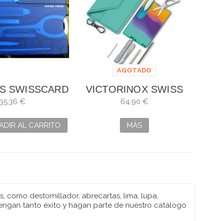
AGOTADO
AS SWISSCARD
VICTORINOX SWISS
SSIC AZUL
CARD CLASSIC
35,36 €
64,90 €
SYDNEY STYLE
ADIR AL CARRITO
MÁS
 como destornillador, abrecartas, lima, lupa,
 tengan tanto éxito y hagan parte de nuestro catálogo