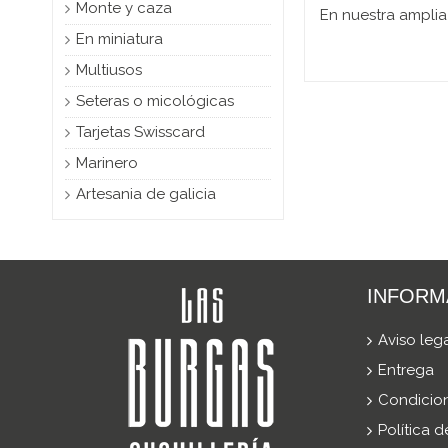
Monte y caza
En nuestra amplia
En miniatura
Multiusos
Seteras o micológicas
Tarjetas Swisscard
Marinero
Artesania de galicia
INFORM
Aviso leg
Entrega
Condicio
Política 