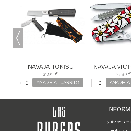
º 3
NAVAJA TOKISU
NAVAJA VIC
CARBONO
CLASSIC EDE
31,90 €
27,90 
USO
ITO
AÑADIR AL CARRITO
AÑADIR A
INFORM
Aviso leg
Entrega