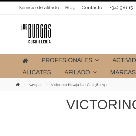
Servicio de afilado
Blog
Contacto
(+34) 981 15 1
PROFESIONALES
ACTIVI
ALICATES
AFILADO
MARCA
Navajas
Victorinox Navaja Nail Clip 580 roja
VICTORINO