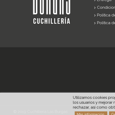
Condicio
Política 
Política 
Utilizamos cookies prop
los usuarios y mejorar 
rechazar, así como obt
© 2019 Cuchillería Las Burgas
Más información
Ge