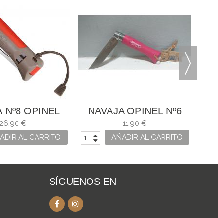
N
 Nº8 OPINEL
NAVAJA OPINEL Nº6
UTDOOR
FRAMBUESA
26,90 €
11,90 €
ADIR AL CARRITO
AÑADIR AL CARRITO
SÍGUENOS EN