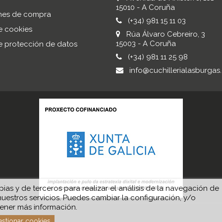
15010 - A Coruña
nes de compra
(+34) 981 15 11 03
de cookies
Rúa Álvaro Cebreiro, 3
15003 - A Coruña
de protección de datos
(+34) 981 11 25 98
info@cuchillerialasburgas
ias y de terceros para realizar el análisis de la navegación de
nuestros servicios. Puedes cambiar la configuración, y/o
ener más información.
stionar cookies