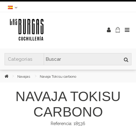
Navajas
Navaja Tokisu carbono
NAVAJA TOKISU
CARBONO
Referencia:
18536