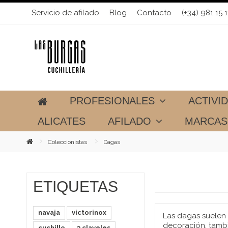
Servicio de afilado
Blog
Contacto
(+34) 981 15 1
PROFESIONALES
ACTIVI
ALICATES
AFILADO
MARCA
Coleccionistas
Dagas
ETIQUETAS
navaja
victorinox
Las dagas suelen
decoración, tambi
cuchillo
3 claveles