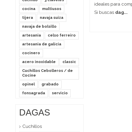
ideales para comp
cocina
multiusos
Si buscas
dag...
tijera
navaja suiza
navaja de bolsillo
artesania
celso ferreiro
artesania de galicia
cocinero
acero inoxidable
classic
Cuchillos Cebolleros / de
Cocine
opinel
grabado
fonsagrada
servicio
DAGAS
Cuchillos