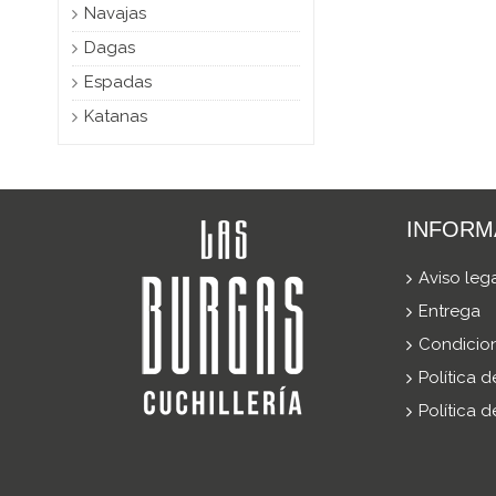
Navajas
Dagas
Espadas
Katanas
INFORM
Aviso leg
Entrega
Condicio
Política 
Política 