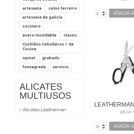
artesania
celso ferreiro
AÑADIR A
artesania de galicia
cocinero
acero inoxidable
classic
Cuchillos Cebolleros / de
Cocine
opinel
grabado
fonsagrada
servicio
ALICATES
MULTIUSOS
LEATHERMAN
Alicates Leatherman
NEG
98,00 
AÑADIR A