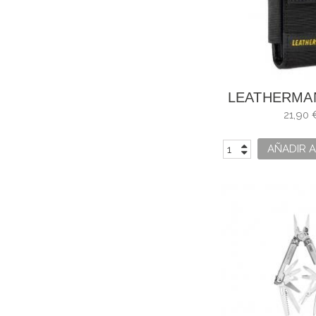
LEATHERMA
NYLON TA
21,90 
9349
AÑADIR A