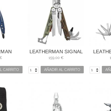
RMAN
LEATHERMAN SIGNAL
LEATH
OL CX
MESA VERDE 833321
 €
159,00 €
L CARRITO
AÑADIR AL CARRITO
AÑ