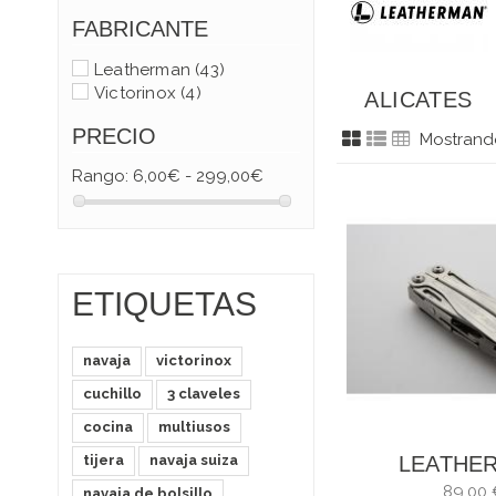
FABRICANTE
Leatherman
(43)
Victorinox
(4)
ALICATES
LEATHERMAN
PRECIO
Mostrando
Rango:
6,00€ - 299,00€
ETIQUETAS
navaja
victorinox
cuchillo
3 claveles
cocina
multiusos
LEATHE
tijera
navaja suiza
WING
89,00 
navaja de bolsillo