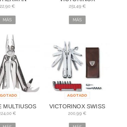
E DE PUNTAS
SWISSTOOL SPIRIT
22,90 €
251,49 €
TENSIÓN
PLUS LLAVE CARRACA
MÁS
MÁS
AGOTADO
AGOTADO
E MULTIUSOS
VICTORINOX SWISS
RMAN CHARGE
TOOL SPIRIT PLUS
224,00 €
200,99 €
TI PLUS