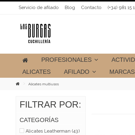
Servicio de afilado
Blog
Contacto
(+34) 981 15 1
PROFESIONALES
ACTIVI
ALICATES
AFILADO
MARCA
Alicates multiusos
FILTRAR POR:
CATEGORÍAS
Alicates Leatherman
(43)