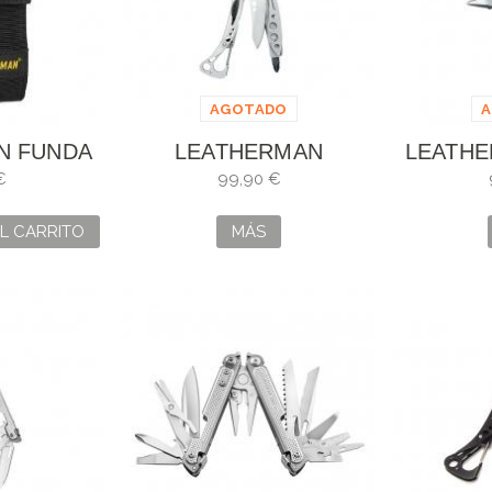
AGOTADO
N FUNDA
LEATHERMAN
LEATHE
LLA M
SKELETOOL
€
99,90 €
32
L CARRITO
MÁS