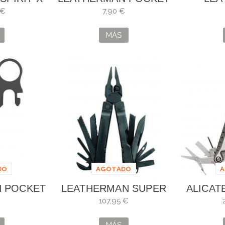
CLIP & LANYARD
SOPORT
 €
7,90 €
EX
MÁS
DO
AGOTADO
 POCKET
LEATHERMAN SUPER
ALICAT
ANYARD
TOOL 300 BLACK
LEATHE
€
107,95 €
RO
T