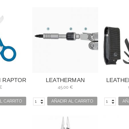
 RAPTOR
LEATHERMAN
LEATHE
NEGRA
CARRACA
€
45,00 €
L CARRITO
AÑADIR AL CARRITO
AÑ