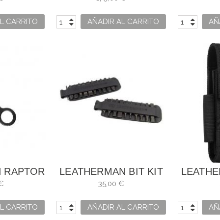
CAJA
L CARRITO
AÑADIR AL CARRITO
AÑ
 RAPTOR
LEATHERMAN BIT KIT
LEATHE
RA
DE
€
35,00 €
L CARRITO
AÑADIR AL CARRITO
AÑ