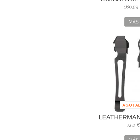
160,59
MÁS
AGOTA
LEATHERMAN
CLIP & L
7,50 
NEG