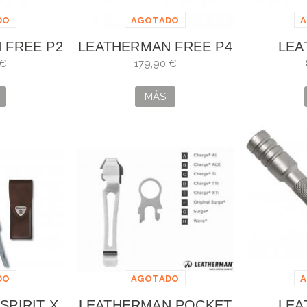
DO
AGOTADO
 FREE P2
LEATHERMAN FREE P4
LEA
SKELE
 €
179,90 €
MÁS
DO
AGOTADO
SPIRIT X
LEATHERMAN POCKET
LEA