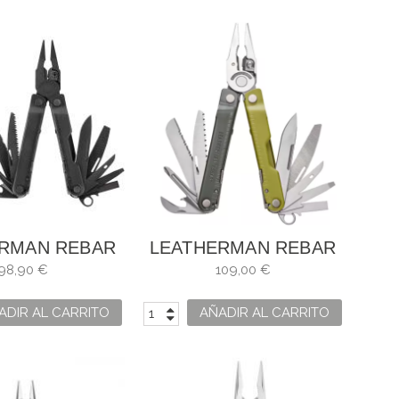
RMAN REBAR
LEATHERMAN REBAR
BLACK
MOSSY SLATE 833315
98,90 €
109,00 €
ADIR AL CARRITO
AÑADIR AL CARRITO