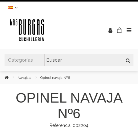
Navajas
Opinel navaja Nº6
OPINEL NAVAJA
Nº6
Referencia:
002204