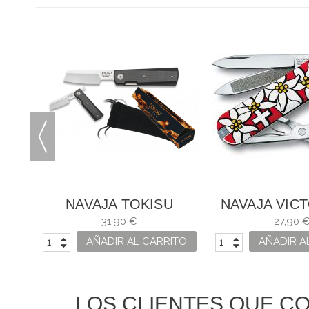
º 3
NAVAJA TOKISU
NAVAJA VIC
CARBONO
CLASSIC EDE
31,90 €
27,90 
USO
ITO
AÑADIR AL CARRITO
AÑADIR A
LOS CLIENTES QUE C