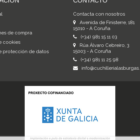
ACIÓN
CONTACTO
al
Contacta con nosotros
Avenida de Finisterre, 181
15010 - A Coruña
nes de compra
(+34) 981 15 11 03
de cookies
Rúa Álvaro Cebreiro, 3
15003 - A Coruña
de protección de datos
(+34) 981 11 25 98
info@cuchillerialasburgas