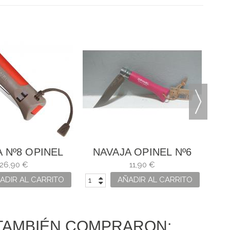
N
 Nº8 OPINEL
NAVAJA OPINEL Nº6
UTDOOR
FRAMBUESA
26,90 €
11,90 €
ADIR AL CARRITO
AÑADIR AL CARRITO
TAMBIÉN COMPRARON: