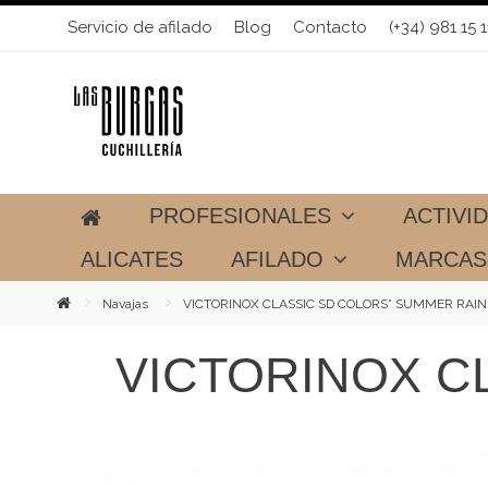
Servicio de afilado
Blog
Contacto
(+34) 981 15 1
PROFESIONALES
ACTIVI
ALICATES
AFILADO
MARCA
Navajas
VICTORINOX CLASSIC SD COLORS” SUMMER RAIN
VICTORINOX C