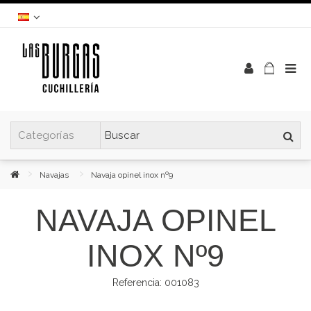
Navajas
Navaja opinel inox nº9
NAVAJA OPINEL
INOX Nº9
Referencia:
001083