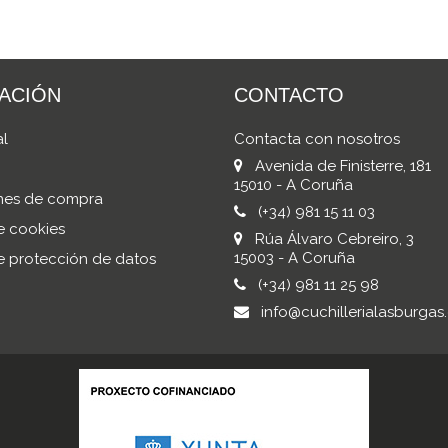
ACIÓN
CONTACTO
al
Contacta con nosotros
Avenida de Finisterre, 181
15010 - A Coruña
nes de compra
(+34) 981 15 11 03
de cookies
Rúa Álvaro Cebreiro, 3
15003 - A Coruña
de protección de datos
(+34) 981 11 25 98
info@cuchillerialasburgas