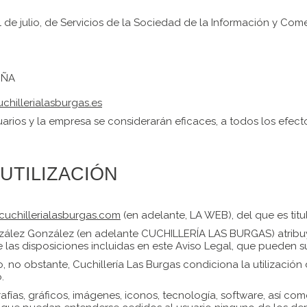
1 de julio, de Servicios de la Sociedad de la Información y Com
UÑA
chillerialasburgas.es
arios y la empresa se considerarán eficaces, a todos los efect
UTILIZACIÓN
uchillerialasburgas.com
(en adelante, LA WEB), del que es tit
zález González (en adelante CUCHILLERÍA LAS BURGAS) atribuye
las disposiciones incluidas en este Aviso Legal, que pueden su
to, no obstante, Cuchillería Las Burgas condiciona la utilizació
.
afías, gráficos, imágenes, iconos, tecnología, software, así co