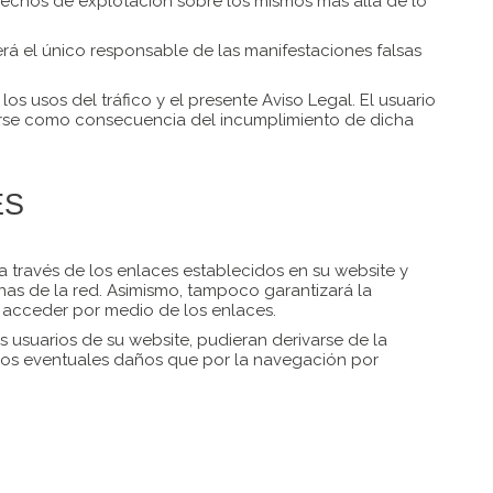
rechos de explotación sobre los mismos más allá de lo
erá el único responsable de las manifestaciones falsas
os usos del tráfico y el presente Aviso Legal. El usuario
usarse como consecuencia del incumplimiento de dicha
ES
 través de los enlaces establecidos en su website y
nas de la red. Asimismo, tampoco garantizará la
a acceder por medio de los enlaces.
 usuarios de su website, pudieran derivarse de la
 los eventuales daños que por la navegación por