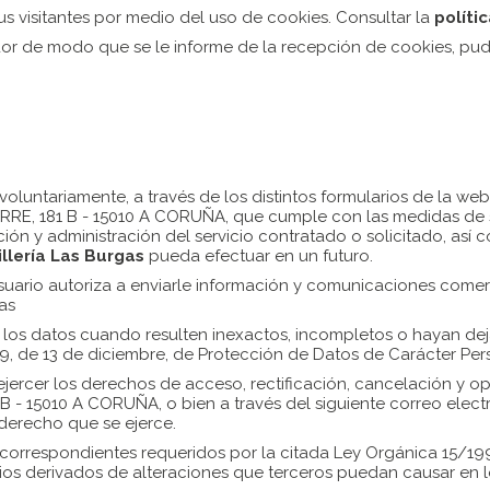
 visitantes por medio del uso de cookies. Consultar la
políti
dor de modo que se le informe de la recepción de cookies, pudi
voluntariamente, a través de los distintos formularios de la web
TERRE, 181 B - 15010 A CORUÑA, que cumple con las medidas de 
ión y administración del servicio contratado o solicitado, así c
llería Las Burgas
pueda efectuar en un futuro.
suario autoriza a enviarle información y comunicaciones comerc
as
á los datos cuando resulten inexactos, incompletos o hayan dej
9, de 13 de diciembre, de Protección de Datos de Carácter Per
ejercer los derechos de acceso, rectificación, cancelación y o
 B - 15010 A CORUÑA, o bien a través del siguiente correo elec
derecho que se ejerce.
d correspondientes requeridos por la citada Ley Orgánica 15/1
ios derivados de alteraciones que terceros puedan causar en l