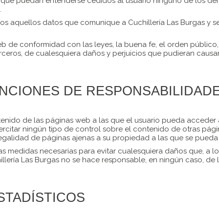
n que puedan entenderse cedidos al usuario ninguno de los de
.
odos aquellos datos que comunique a Cuchillería Las Burgas y s
eb de conformidad con las leyes, la buena fe, el orden público, l
 terceros, de cualesquiera daños y perjuicios que pudieran ca
ENCIONES DE RESPONSABILIDAD
enido de las páginas web a las que el usuario pueda acceder a
citar ningún tipo de control sobre el contenido de otras pági
o legalidad de páginas ajenas a su propiedad a las que se pued
s medidas necesarias para evitar cualesquiera daños que, a los
lería Las Burgas no se hace responsable, en ningún caso, de
STADÍSTICOS