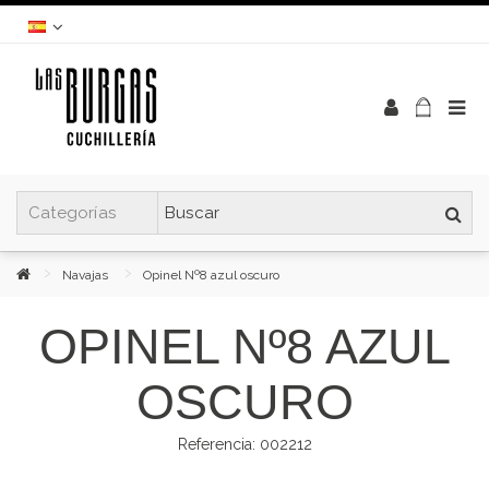
Navajas
Opinel Nº8 azul oscuro
OPINEL Nº8 AZUL
OSCURO
Referencia:
002212