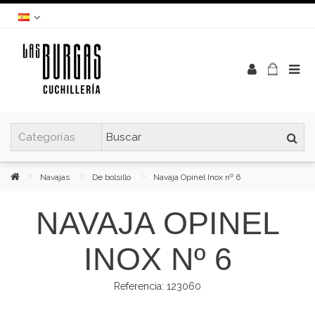
Navajas
De bolsillo
Navaja Opinel Inox nº 6
NAVAJA OPINEL
INOX Nº 6
Referencia:
123060