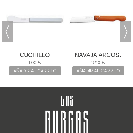
CUCHILLO
NAVAJA ARCOS.
MANTEQUILLA
HOJA: 8,5 CM
1,00 €
3,90 €
ARCOS
AÑADIR AL CARRITO
AÑADIR AL CARRITO