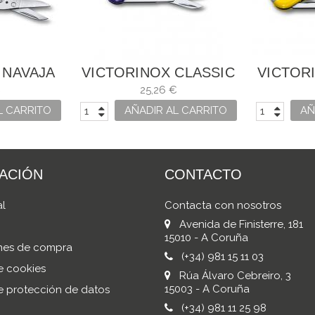
 NAVAJA
VICTORINOX CLASSIC
VICTOR
80 ROJA
SD "PERSIAN INDIGO"
SD CO
€
25,26 €
L CARRITO
AÑADIR AL CARRITO
AÑ
ACIÓN
CONTACTO
al
Contacta con nosotros
Avenida de Finisterre, 181
15010 - A Coruña
nes de compra
(+34) 981 15 11 03
de cookies
Rúa Álvaro Cebreiro, 3
15003 - A Coruña
de protección de datos
(+34) 981 11 25 98