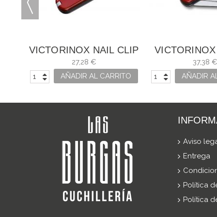
AJA
VICTORINOX NAIL CLIP
VICTORINOX
582
NAIL CLIP 5
27,28 €
37,38 
ITO
AÑADIR AL CARRITO
AÑADIR A
INFORM
Aviso leg
Entrega
Condicio
Política 
Política 