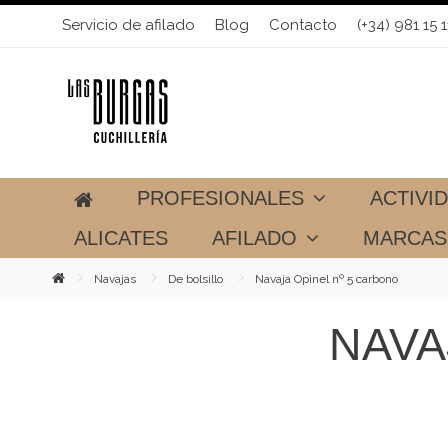
Servicio de afilado
Blog
Contacto
(+34) 981 15 1
PROFESIONALES
ACTIVI
ALICATES
AFILADO
MARCA
Navajas
De bolsillo
Navaja Opinel nº 5 carbono
NAVA