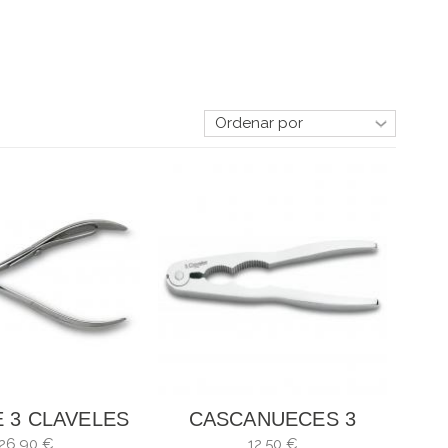
E 3 CLAVELES
CASCANUECES 3
LA. CORTE: 7
CLAVELES
26,90 €
12,50 €