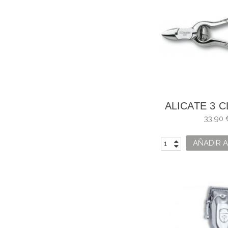
ALICATE 3 
UÑAS A
33,90 
CARBONO F
AÑADIR A