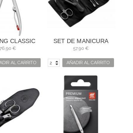
ING CLASSIC
SET DE MANICURA
UM ALICATES
BÖKER ARBOLITO
76,90 €
57,90 €
DICURA10 CM
PULIDO
ADIR AL CARRITO
AÑADIR AL CARRITO