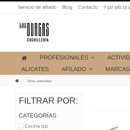
Servicio de afilado
Blog
Contacto
(+34) 981 15 1
PROFESIONALES
ACTIVI
ALICATES
AFILADO
MARCA
Otros utensilios
FILTRAR POR:
CATEGORÍAS
Cocina
(13)