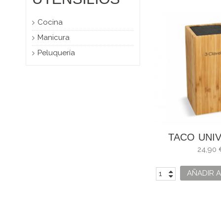
Cocina
Manicura
Peluquería
TACO UNI
24,90 
AÑADIR A