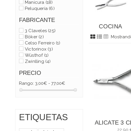
Manicura
(18)
Peluquería
(6)
FABRICANTE
COCINA
3 Claveles
(25)
Mostrando
Böker
(2)
Celso Ferreiro
(1)
Victorinox
(3)
Wüsthof
(1)
Zwinlling
(4)
PRECIO
Rango:
3,00€ - 77,00€
ETIQUETAS
ALICATE 3 
CUTÍCULA. 
22,90 