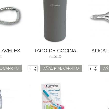
CLAVELES
TACO DE COCINA
ALICA
CERO
VACÍO
€
17,90 €
ORJADO
L CARRITO
AÑADIR AL CARRITO
AÑ