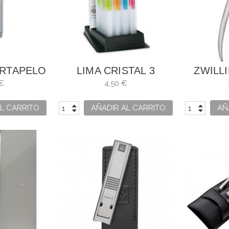
RTAPELO
LIMA CRISTAL 3
ZWILL
BATERÍA
CLAVELES
PREMI
€
4,50 €
DE PE
L CARRITO
AÑADIR AL CARRITO
AÑ