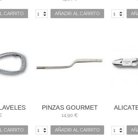
L CARRITO
AÑADIR AL CARRITO
AÑ
CLAVELES
PINZAS GOURMET
ALICAT
WÜSTHOF
D
€
14,90 €
L CARRITO
AÑADIR AL CARRITO
AÑ