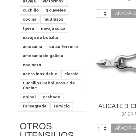
navaja
victorinox
MM
cuchillo
3 claveles
AÑADIR A
cocina
multiusos
tijera
navaja suiza
navaja de bolsillo
artesania
celso ferreiro
artesania de galicia
cocinero
acero inoxidable
classic
Cuchillos Cebolleros / de
Cocine
opinel
grabado
ALICATE 3 
fonsagrada
servicio
32,90 
OTROS
AÑADIR A
UTENSILIOS