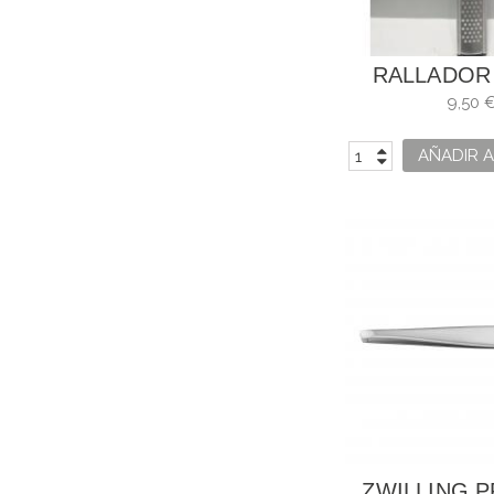
RALLADOR
FIN
9,50 
AÑADIR A
ZWILLING 