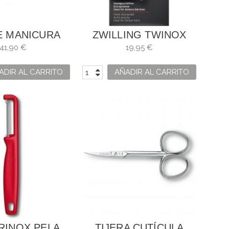
E MANICURA
ZWILLING TWINOX
R ARBOLITO
PINZA DE DEPILAR,
41,90 €
19,95 €
SATINADO
ADIR AL CARRITO
AÑADIR AL CARRITO
RINOX PELA
TIJERA CUTÍCULA