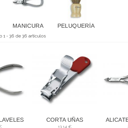
MANICURA
PELUQUERÍA
 1 - 36 de 36 artículos
CLAVELES
CORTA UÑAS
ALICAT
CORTE: 7
VICTORIOX 8.2050.B1
CUTÍCU
€
13,14 €