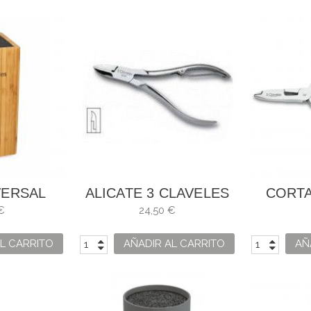
VERSAL
ALICATE 3 CLAVELES
CORTA
DE UÑAS
FORJA
€
24,50 €
ANCLAJ
L CARRITO
AÑADIR AL CARRITO
AÑ