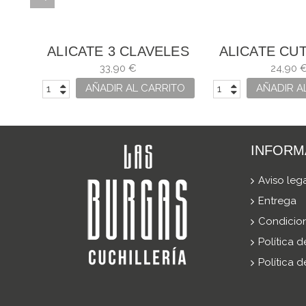
LES
ALICATE 3 CLAVELES
ALICATE CUT
UÑAS ACERO
CLAVE
33,90 €
24,90 
CARBONO FORJADO
ITO
AÑADIR AL CARRITO
AÑADIR A
INFORM
Aviso leg
Entrega
Condicio
Política 
Política 