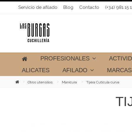
Servicio de afilado
Blog
Contacto
(+34) 981 15 1
PROFESIONALES
ACTIVI
ALICATES
AFILADO
MARCA
Otros utensilios
Manicura
Tijera Cutícula curva
TI