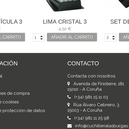
ÍCULA 3
LIMA CRISTAL 3
SET D
LES
CLAVELES
BÖKE
€
4,50 €
L CARRITO
AÑADIR AL CARRITO
AÑ
ACIÓN
CONTACTO
al
Contacta con nosotros
Avenida de Finisterre, 181
15010 - A Coruña
nes de compra
(+34) 981 15 11 03
de cookies
Rúa Álvaro Cebreiro, 3
15003 - A Coruña
de protección de datos
(+34) 981 11 25 98
info@cuchillerialasburgas