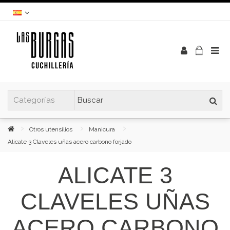
Otros utensilios
Manicura
Alicate 3 Claveles uñas acero carbono forjado
ALICATE 3
CLAVELES UÑAS
ACERO CARBONO