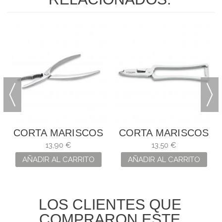
CORTA MARISCOS
CORTA MARISCOS
FORJADO 3
FORJADO MUELLE
13,90 €
13,50 €
CLAVELES
Y ANCLAJE 3
AÑADIR AL CARRITO
AÑADIR AL CARRITO
CLAVELES
LOS CLIENTES QUE
COMPRARON ESTE