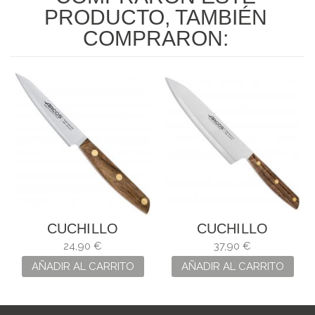
PRODUCTO, TAMBIÉN
COMPRARON:
CUCHILLO
CUCHILLO
MONDADOR
COCINERO
24,90 €
37,90 €
NORDIKA ARCOS
NÓRDIKA
AÑADIR AL CARRITO
AÑADIR AL CARRITO