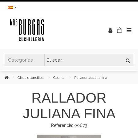
Otros utensilios
Cocina
Rallador Juliana fina
RALLADOR
JULIANA FINA
Referencia:
00673