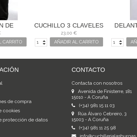
N DE
CUCHILLO 3 CLAVELES
DELAN
ERO
JAMONERO Y DE
DE 
€
23,00 €
SALMÓN UNIBLOCK
L CARRITO
AÑADIR AL CARRITO
AÑ
ACIÓN
CONTACTO
al
Contacta con nosotros
Avenida de Finisterre, 181
15010 - A Coruña
nes de compra
(+34) 981 15 11 03
de cookies
Rúa Álvaro Cebreiro, 3
15003 - A Coruña
de protección de datos
(+34) 981 11 25 98
info@cuchillerialasburgas