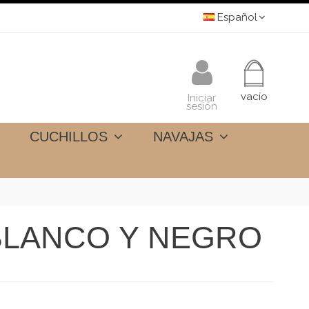
Español
vacío
Iniciar
sesión
CUCHILLOS
NAVAJAS
BLANCO Y NEGRO