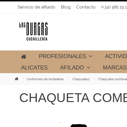
Servicio de afilado
Blog
Contacto
(+34) 981 15 1
PROFESIONALES
ACTIVI
ALICATES
AFILADO
MARCA
Uniformes de hostelería
Chaquetas
Chaqueta combinad
CHAQUETA COMB