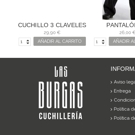
CUCHILLO 3 CLAVELES
PANTALÓ
CEBOLLERO
COCIN
29,90 €
26,00 
UNIBLOCK. HOJA: 30
AÑADIR AL CARRITO
AÑADIR A
CM
INFORM
Aviso leg
Entrega
Condicio
Política 
Política 