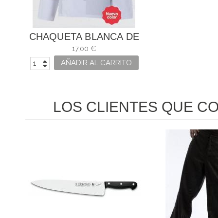
CHAQUETA BLANCA DE
MANGA LARGA PARA
17,00 €
COCINA
AÑADIR AL CARRITO
LOS CLIENTES QUE C