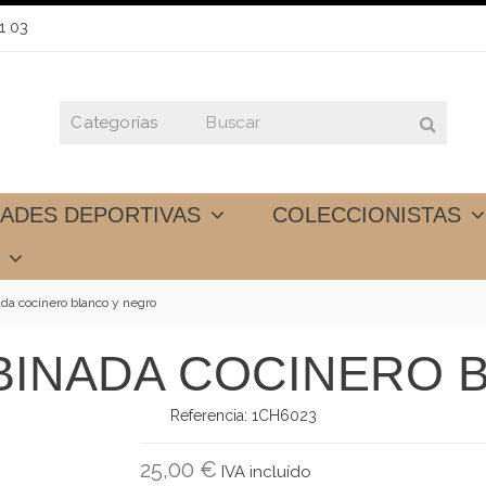
1 03
DADES DEPORTIVAS
COLECCIONISTAS
S
a cocinero blanco y negro
INADA COCINERO 
Referencia:
1CH6023
25,00 €
IVA incluído