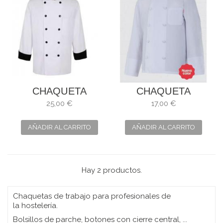
CHAQUETA
CHAQUETA
COMBINADA
BLANCA DE
25,00 €
17,00 €
COCINERO
MANGA LARGA
BLANCO Y NEGRO
PARA COCINA
AÑADIR AL CARRITO
AÑADIR AL CARRITO
Hay 2 productos.
Chaquetas
de trabajo para profesionales de
la
hostelería
.
Bolsillos de parche, botones con cierre central, ...