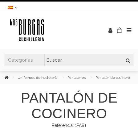
Uniformes de hostelería
Pantalones
Pantalón de cocinero
PANTALÓN DE
COCINERO
Referencia:
1PA81