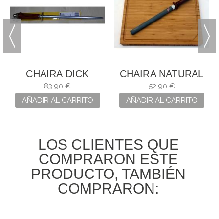
CHAIRA DICK
CHAIRA NATURAL
DICKORON
PEDRA DAS
83,90 €
52,90 €
REDONDA
MEIGAS (GRANO
AÑADIR AL CARRITO
AÑADIR AL CARRITO
1200)
LOS CLIENTES QUE
COMPRARON ESTE
PRODUCTO, TAMBIÉN
COMPRARON: