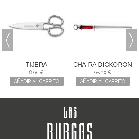
TIJERA
CHAIRA DICKORON
FILARMÓNICA
OVALADA DE 30 CM
8,90 €
95,90 €
COCINA VARIOS
AÑADIR AL CARRITO
AÑADIR AL CARRITO
USOS