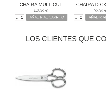
L
CHAIRA MULTICUT
CHAIRA DIC
AS
DICK
116,90 €
90,90 
ITO
AÑADIR AL CARRITO
AÑADIR A
LOS CLIENTES QUE C