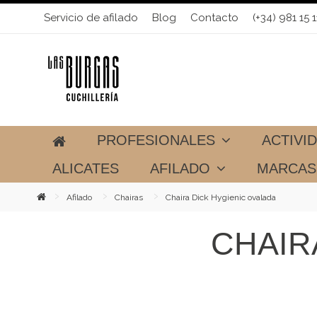
Servicio de afilado
Blog
Contacto
(+34) 981 15 1
PROFESIONALES
ACTIVI
ALICATES
AFILADO
MARCA
Afilado
Chairas
Chaira Dick Hygienic ovalada
CHAIR