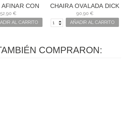
 AFINAR CON
CHAIRA OVALADA DICK
 GRIT 1200
MULTIRON 30 CM REF.
O
52,90 €
90,90 €
7650330
ADIR AL CARRITO
AÑADIR AL CARRITO
TAMBIÉN COMPRARON: