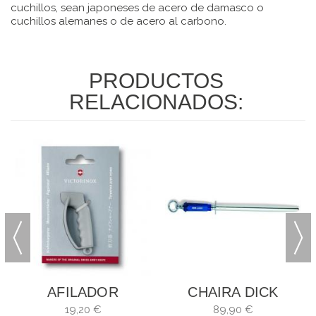
cuchillos, sean japoneses de acero de damasco o
cuchillos alemanes o de acero al carbono.
PRODUCTOS
RELACIONADOS:
AFILADOR
CHAIRA DICK
M
VICTORINOX DE
POLISH OVALADA
19,20 €
89,90 €