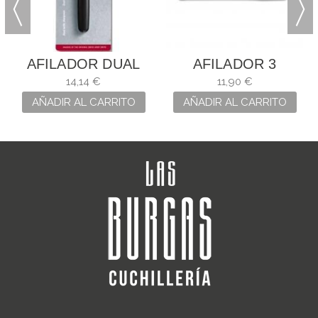
AFILADOR DUAL
AFILADOR 3
VICTORINOX PARA
CLAVELES
14,14 €
11,90 €
NAVAJAS
AÑADIR AL CARRITO
AÑADIR AL CARRITO