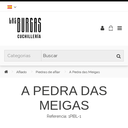
Afilado
Piedras de afilar
A Pedra das Meigas
A PEDRA DAS
MEIGAS
Referencia:
1PIBL-1