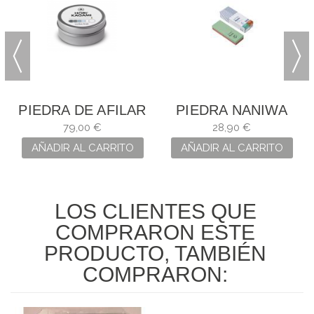
PIEDRA DE AFILAR
PIEDRA NANIWA
HORL KAGAMI
COMBINADA 220 /
79,00 €
28,90 €
ULTRA FINA
1000
AÑADIR AL CARRITO
AÑADIR AL CARRITO
LOS CLIENTES QUE
COMPRARON ESTE
PRODUCTO, TAMBIÉN
COMPRARON: