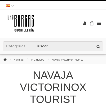
Navajas
Multiusos
Navaja Victorinox Tourist
NAVAJA
VICTORINOX
TOURIST