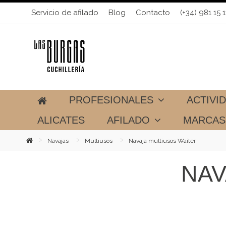
Servicio de afilado
Blog
Contacto
(+34) 981 15 1
PROFESIONALES
ACTIVI
ALICATES
AFILADO
MARCA
Navajas
Multiusos
Navaja multiusos Waiter
NAV