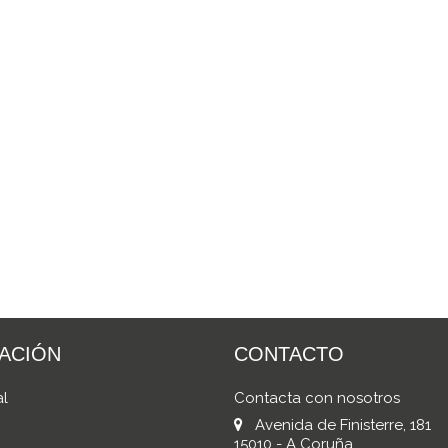
ACIÓN
CONTACTO
al
Contacta con nosotros
Avenida de Finisterre, 181
15010 - A Coruña