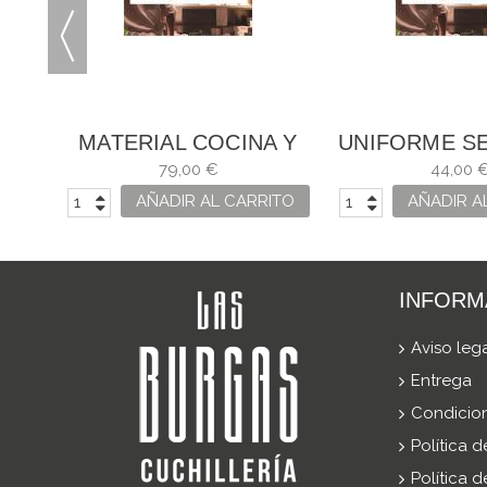
A Y
MATERIAL COCINA Y
UNIFORME SE
GASTRONOMÍA
ARTEI
79,00 €
44,00 
ARTEIXO
ITO
AÑADIR AL CARRITO
AÑADIR A
INFORM
Aviso leg
Entrega
Condicio
Política 
Política 