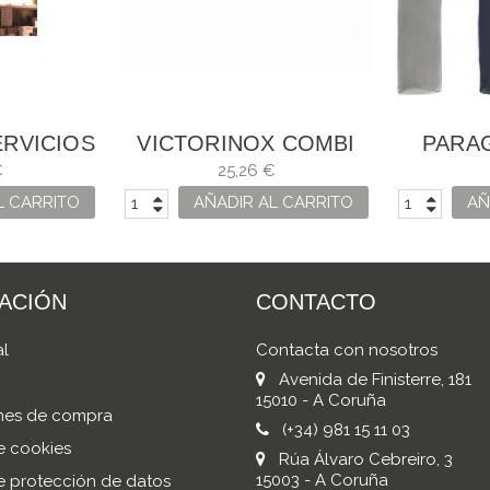
RVICIOS
VICTORINOX COMBI
PARA
XO
PARA INJERTAR
SUP
€
25,26 €
L CARRITO
AÑADIR AL CARRITO
AÑ
ACIÓN
CONTACTO
al
Contacta con nosotros
Avenida de Finisterre, 181
15010 - A Coruña
nes de compra
(+34) 981 15 11 03
de cookies
Rúa Álvaro Cebreiro, 3
15003 - A Coruña
de protección de datos