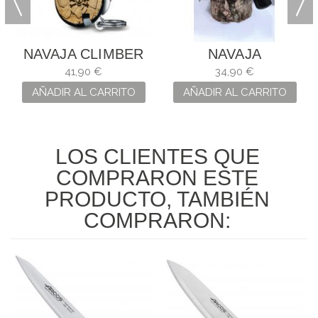
NAVAJA CLIMBER
NAVAJA
MARIÑEIRA
TARAMUNDI BOJ +
41,90 €
34,90 €
ÉBANO
AÑADIR AL CARRITO
AÑADIR AL CARRITO
LOS CLIENTES QUE
COMPRARON ESTE
PRODUCTO, TAMBIÉN
COMPRARON: