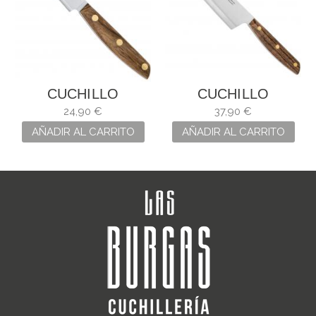
CUCHILLO
CUCHILLO
MONDADOR
COCINERO
24,90 €
37,90 €
NORDIKA ARCOS
NÓRDIKA
AÑADIR AL CARRITO
AÑADIR AL CARRITO