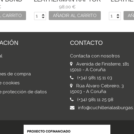
AZUL Y NEGRA
€
98,00 €
L CARRITO
AÑADIR AL CARRITO
AÑ
ACIÓN
CONTACTO
al
Contacta con nosotros
Avenida de Finisterre, 181
15010 - A Coruña
nes de compra
(+34) 981 15 11 03
de cookies
Rúa Álvaro Cebreiro, 3
15003 - A Coruña
de protección de datos
(+34) 981 11 25 98
info@cuchillerialasburgas