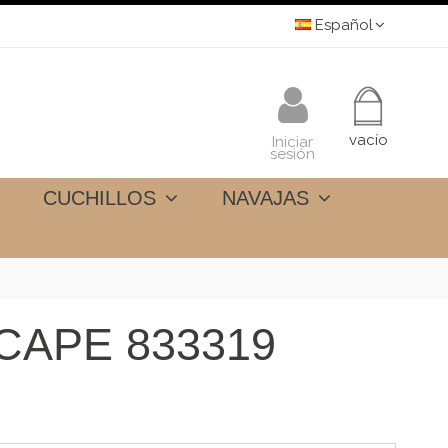
Español
vacío
Iniciar
sesión
CUCHILLOS
NAVAJAS
APE 833319