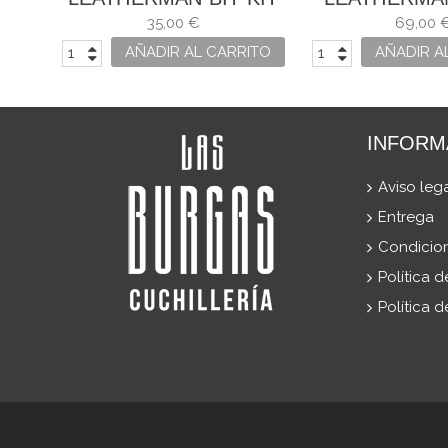
35,00 €
69,00 
ITO
AÑADIR AL CARRITO
AÑADIR A
INFORM
Aviso leg
Entrega
Condicio
Política 
Política 