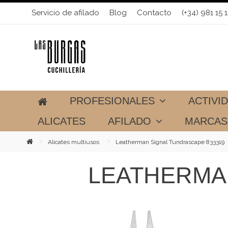
Servicio de afilado
Blog
Contacto
(+34) 981 15 1
PROFESIONALES
ACTIVI
ALICATES
AFILADO
MARCA
Alicates multiusos
Leatherman Signal Tundrascape 833319
LEATHERMA