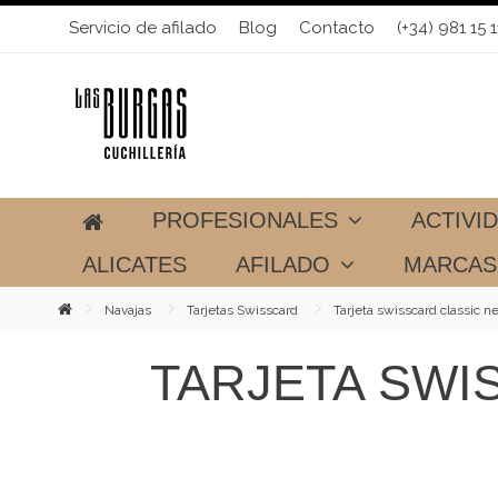
Servicio de afilado
Blog
Contacto
(+34) 981 15 1
PROFESIONALES
ACTIVI
ALICATES
AFILADO
MARCA
Navajas
Tarjetas Swisscard
Tarjeta swisscard classic n
TARJETA SWI