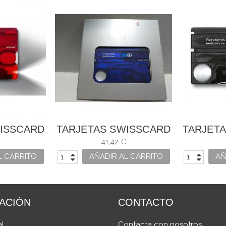
WISSCARD
TARJETAS SWISSCARD
TARJET
.7300.T
LITE AZÚL 0.7322.T2
LITE NE
€
41,42 €
L CARRITO
AÑADIR AL CARRITO
AÑ
ACIÓN
CONTACTO
al
Contacta con nosotros