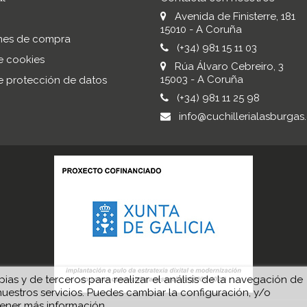
Avenida de Finisterre, 181
15010 - A Coruña
nes de compra
(+34) 981 15 11 03
de cookies
Rúa Álvaro Cebreiro, 3
15003 - A Coruña
de protección de datos
(+34) 981 11 25 98
info@cuchillerialasburgas
ias y de terceros para realizar el análisis de la navegación de
nuestros servicios. Puedes cambiar la configuración, y/o
ener más información.