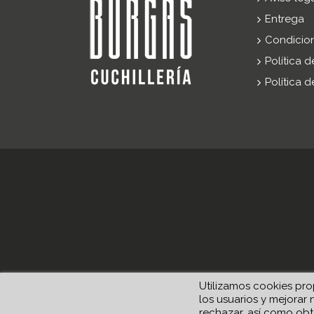
Entrega
Condicio
Política 
Política 
Utilizamos cookies prop
los usuarios y mejorar 
rechazar, así como obt