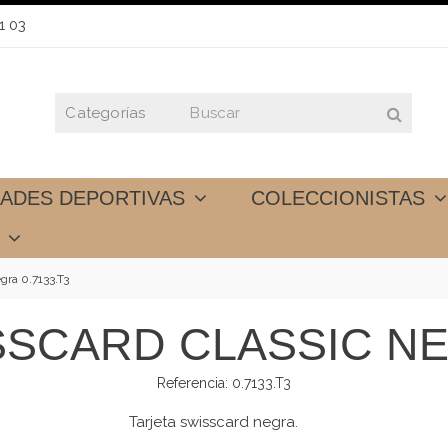
1 03
DADES DEPORTIVAS
COLECCIONISTAS
S
egra 0.7133.T3
SSCARD CLASSIC NEG
Referencia:
0.7133.T3
Tarjeta swisscard negra.