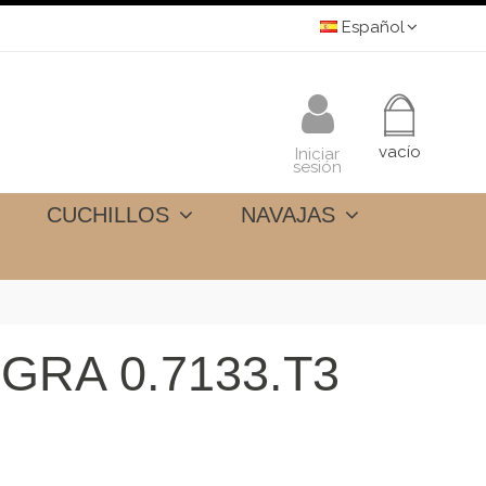
Español
vacío
Iniciar
sesión
CUCHILLOS
NAVAJAS
RA 0.7133.T3