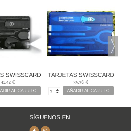
AS SWISSCARD
TARJETAS SWISSCARD
TA
GRA 0.7333.T3
CLASSIC AZUL
CLA
41,42 €
35,36 €
ADIR AL CARRITO
AÑADIR AL CARRITO
SÍGUENOS EN