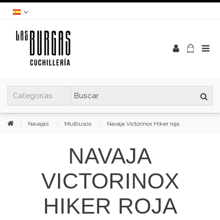
Navajas
Multiusos
Navaja Victorinox Hiker roja
NAVAJA
VICTORINOX
HIKER ROJA