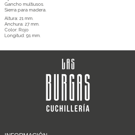
Gancho multiusos.
Sierra para madera.
Altura: 21 mm.
Anchura: 27 mm.
Color: Rojo
Longitud: 91 mm.