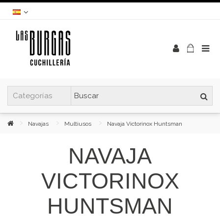
Navajas
Multiusos
Navaja Victorinox Huntsman
NAVAJA
VICTORINOX
HUNTSMAN