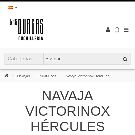
Navajas
Multiusos
Navaja Victorinox Hércules
NAVAJA
VICTORINOX
HÉRCULES