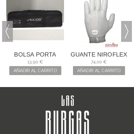
BOLSA PORTA
GUANTE NIROFLEX
CUCHILLOS ARCOS
2000 SIN
13,90 €
74,00 €
MANGUITO
AÑADIR AL CARRITO
AÑADIR AL CARRITO
(GANCHO METAL)