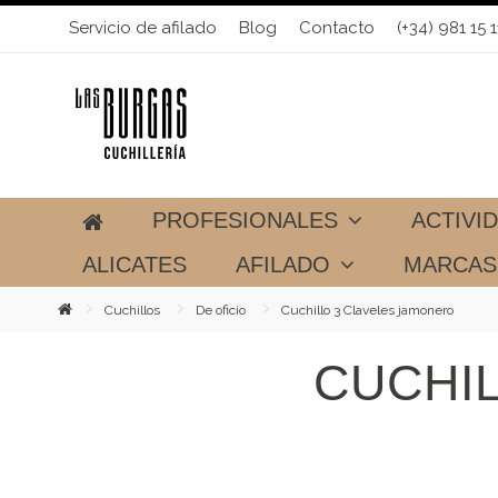
Servicio de afilado
Blog
Contacto
(+34) 981 15 1
PROFESIONALES
ACTIVI
ALICATES
AFILADO
MARCA
Cuchillos
De oficio
Cuchillo 3 Claveles jamonero
CUCHI