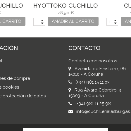
UCHILLO
HYOTTOKO CUCHILLO
C
ET 20 CM
DE CARNE
FILETEA
€
28,90 €
ADAS
L CARRITO
AÑADIR AL CARRITO
AÑ
ACIÓN
CONTACTO
al
Contacta con nosotros
Avenida de Finisterre, 181
15010 - A Coruña
nes de compra
(+34) 981 15 11 03
de cookies
Rúa Álvaro Cebreiro, 3
15003 - A Coruña
de protección de datos
(+34) 981 11 25 98
info@cuchillerialasburgas