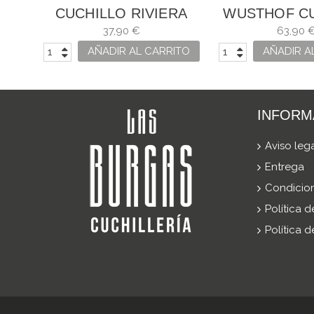
CUCHILLO RIVIERA
WUSTHOF C
BLANC 20CM
CHEF GOURM
37,90 €
63,90 
| 8 PULG
AÑADIR AL CARRITO
AÑADIR A
INFORM
Aviso leg
Entrega
Condicio
Política 
Política 