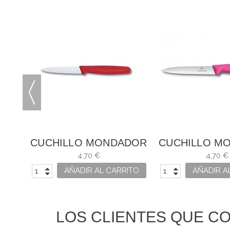
DOR
CUCHILLO MONDADOR
CUCHILLO M
C
SWISS CLASSIC ROJO
C/ SIERRA
4,70 €
4,70 €
CLASSIC 
ITO
AÑADIR AL CARRITO
AÑADIR A
LOS CLIENTES QUE C