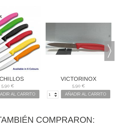
CHILLOS
VICTORINOX
RINOX SWISS
CUCHILLO SWISS
5,90 €
5,90 €
 MONDADOR
CLASSIC
ADIR AL CARRITO
AÑADIR AL CARRITO
TAMBIÉN COMPRARON: