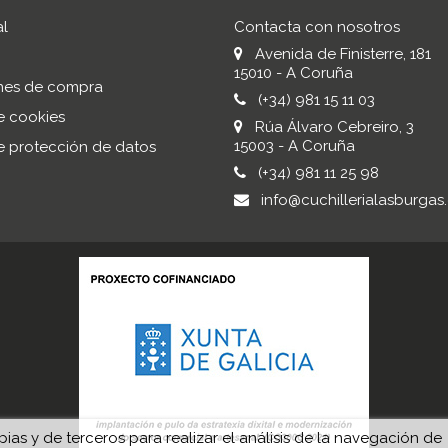
al
Contacta con nosotros
Avenida de Finisterre, 181
15010 - A Coruña
nes de compra
(+34) 981 15 11 03
de cookies
Rúa Álvaro Cebreiro, 3
15003 - A Coruña
de protección de datos
(+34) 981 11 25 98
info@cuchillerialasburgas
ias y de terceros para realizar el análisis de la navegación de