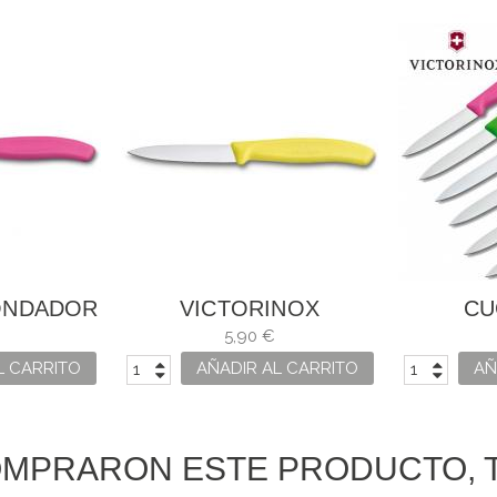
ONDADOR
VICTORINOX
CU
 SWISS
CUCHILLO SWISS
VICTO
5,90 €
ROSA
CLASSIC
10CM
L CARRITO
AÑADIR AL CARRITO
AÑ
OMPRARON ESTE PRODUCTO, 