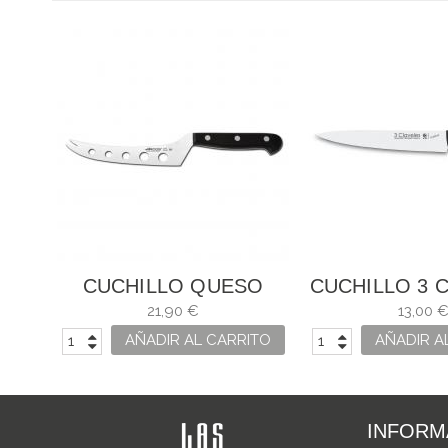
CUCHILLO QUESO
CUCHILLO 3 
ARCOS
PARA FIL
21,90 €
13,00 
PESCADO U
AÑADIR AL CARRITO
AÑADIR A
INFORM