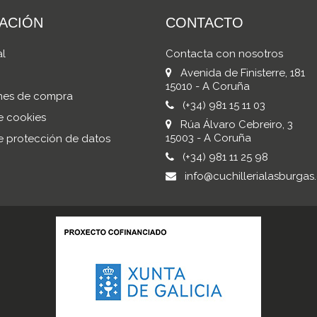
ACIÓN
CONTACTO
al
Contacta con nosotros
Avenida de Finisterre, 181
15010 - A Coruña
nes de compra
(+34) 981 15 11 03
de cookies
Rúa Álvaro Cebreiro, 3
15003 - A Coruña
de protección de datos
(+34) 981 11 25 98
info@cuchillerialasburgas